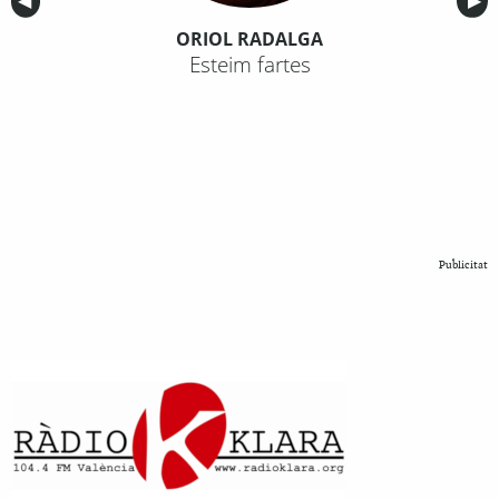
Anterior
◀︎
Sig
▶︎
ORIOL RADALGA
Esteim fartes
Publicitat