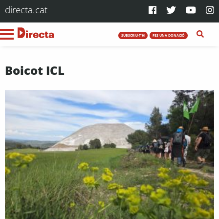
directa.cat
SUBSCRIU-T'HI
FES UNA DONACIÓ
Boicot ICL