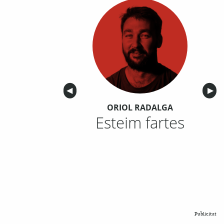
Anterior
◀︎
Sigu
▶︎
ORIOL RADALGA
Esteim fartes
Publicitat