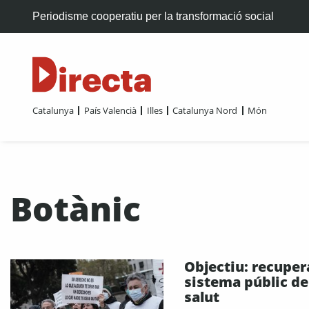
Periodisme cooperatiu per la transformació social
Catalunya
País Valencià
Illes
Catalunya Nord
Món
Botànic
Objectiu: recupera
sistema públic de
salut