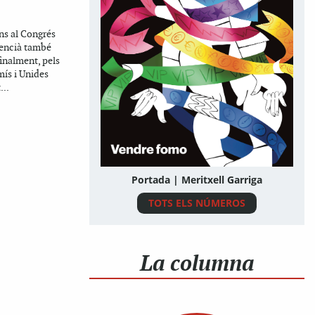
ns al Congrés
lencià també
finalment, pels
ís i Unides
...
Portada | Meritxell Garriga
TOTS ELS NÚMEROS
La columna