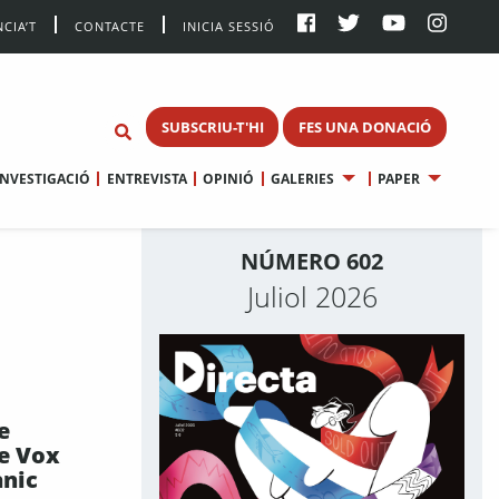
CIA’T
CONTACTE
INICIA SESSIÓ
SUBSCRIU-T'HI
FES UNA DONACIÓ
INVESTIGACIÓ
ENTREVISTA
OPINIÓ
GALERIES
PAPER
NÚMERO 602
Juliol 2026
e
de Vox
ànic