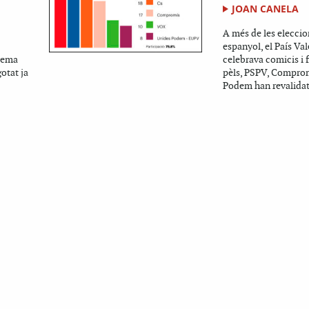
JOAN CANELA
A més de les eleccio
espanyol, el País Va
stema
celebrava comicis i 
otat ja
pèls, PSPV, Comprom
Podem han revalidat