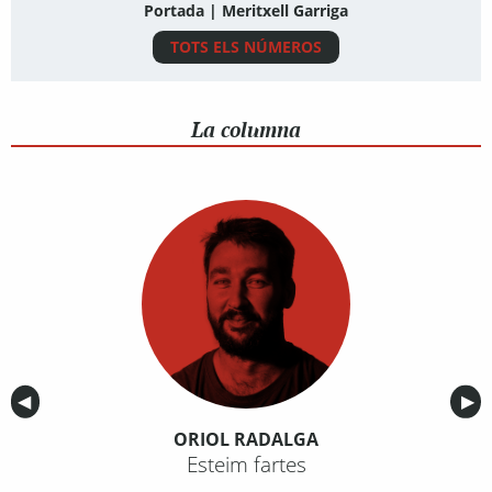
Portada | Meritxell Garriga
TOTS ELS NÚMEROS
La columna
Anterior
◀︎
Sig
▶︎
ORIOL RADALGA
Esteim fartes