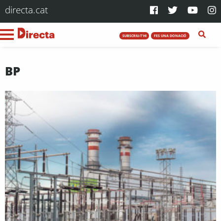
directa.cat
SUBSCRIU-T'HI
FES UNA DONACIÓ
BP