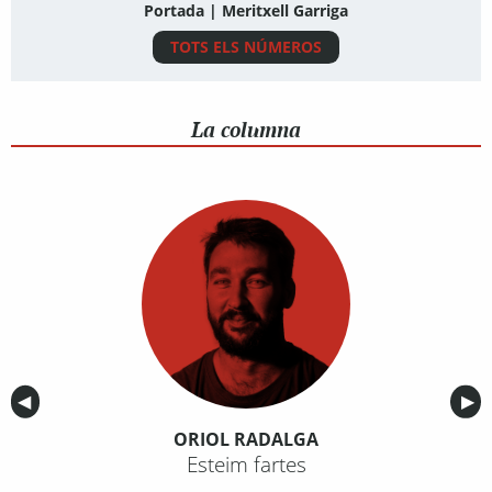
Portada | Meritxell Garriga
TOTS ELS NÚMEROS
La columna
Anterior
◀︎
Sig
▶︎
ORIOL RADALGA
Esteim fartes