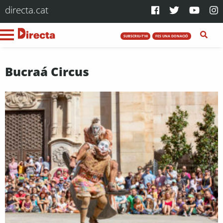
directa.cat
SUBSCRIU-T'HI
FES UNA DONACIÓ
Bucraá Circus