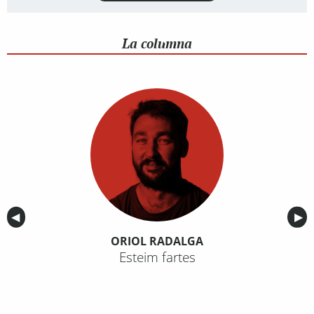
La columna
Anterior
◀︎
Sig
▶︎
ORIOL RADALGA
Esteim fartes