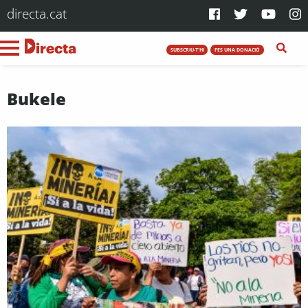
directa.cat
SUBSCRIU-T'HI
FES UNA DONACIÓ
Bukele