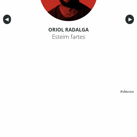
Anterior
◀︎
Sig
▶︎
ORIOL RADALGA
Esteim fartes
Publicitat