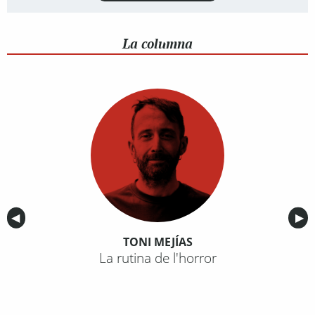
La columna
Anterior
◀︎
Sig
▶︎
TONI MEJÍAS
La rutina de l'horror