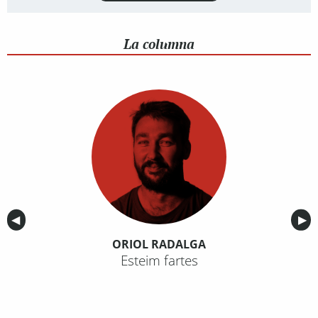
La columna
Anterior
◀︎
Sig
▶︎
ORIOL RADALGA
Esteim fartes