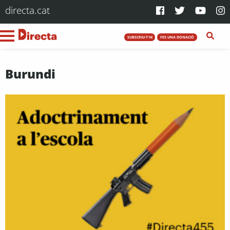
directa.cat
SUBSCRIU-T'HI
FES UNA DONACIÓ
Burundi