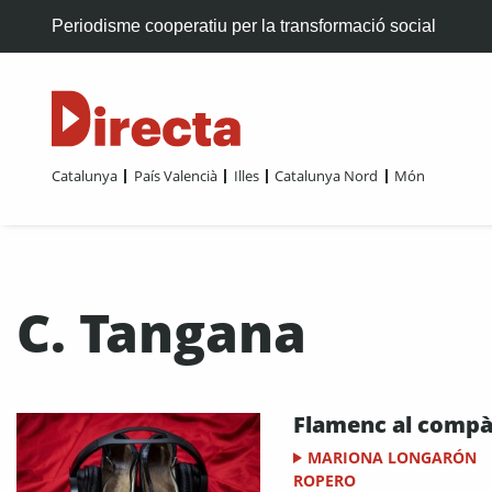
Periodisme cooperatiu per la transformació social
Catalunya
País Valencià
Illes
Catalunya Nord
Món
C. Tangana
Flamenc al comp
MARIONA LONGARÓN
ROPERO