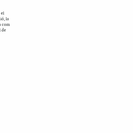
 el
ó, la
ca com
l de