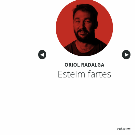
Anterior
◀︎
Sigu
▶︎
ORIOL RADALGA
Esteim fartes
Publicitat