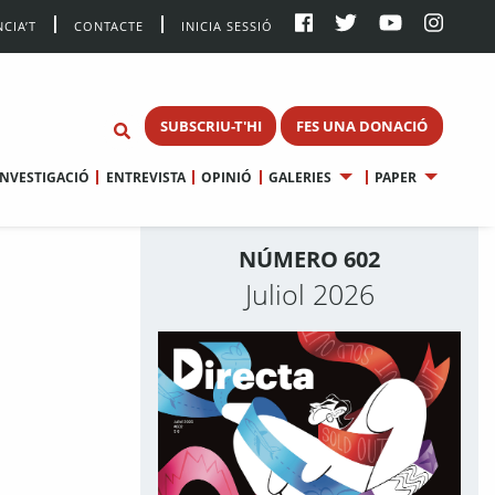
CIA’T
CONTACTE
INICIA SESSIÓ
SUBSCRIU-T'HI
FES UNA DONACIÓ
INVESTIGACIÓ
ENTREVISTA
OPINIÓ
GALERIES
PAPER
NÚMERO 602
Juliol 2026