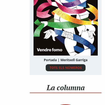
Portada | Meritxell Garriga
TOTS ELS NÚMEROS
La columna