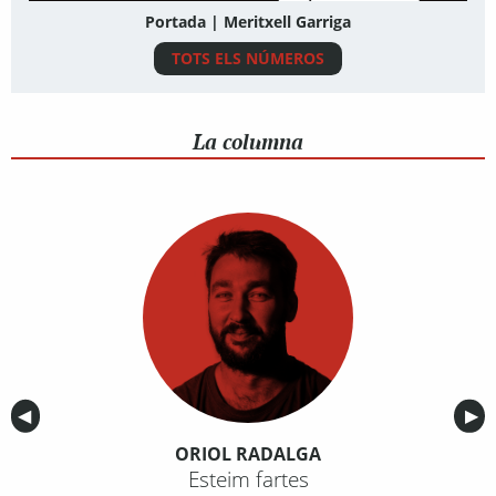
Portada | Meritxell Garriga
TOTS ELS NÚMEROS
La columna
Anterior
◀︎
Sig
▶︎
ORIOL RADALGA
Esteim fartes