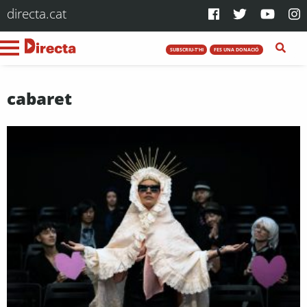
directa.cat
SUBSCRIU-T'HI
FES UNA DONACIÓ
cabaret