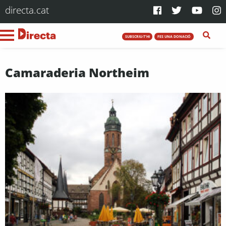
directa.cat
SUBSCRIU-T'HI
FES UNA DONACIÓ
Camaraderia Northeim