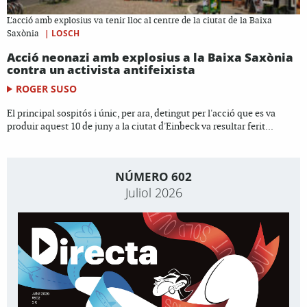
L'acció amb explosius va tenir lloc al centre de la ciutat de la Baixa
|
LOSCH
Saxònia
Acció neonazi amb explosius a la Baixa Saxònia
contra un activista antifeixista
ROGER SUSO
El principal sospitós i únic, per ara, detingut per l'acció que es va
produir aquest 10 de juny a la ciutat d'Einbeck va resultar ferit...
NÚMERO 602
Juliol 2026