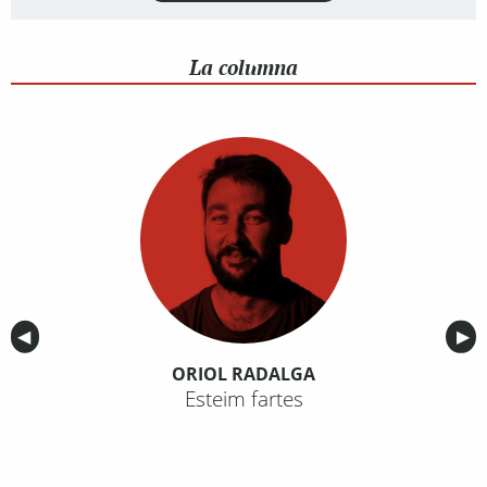
La columna
Anterior
◀︎
Sig
▶︎
ORIOL RADALGA
Esteim fartes