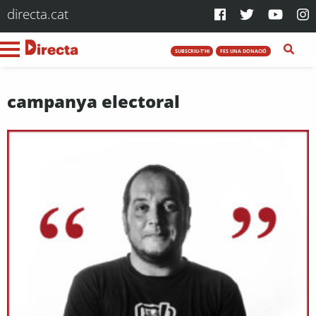
directa.cat
SUBSCRIU-T'HI
FES UNA DONACIÓ
campanya electoral