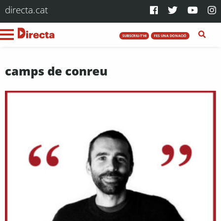
directa.cat
SUBSCRIU-T'HI
FES UNA DONACIÓ
camps de conreu