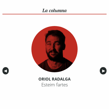
La columna
Anterior
◀︎
Sig
▶︎
ORIOL RADALGA
Esteim fartes