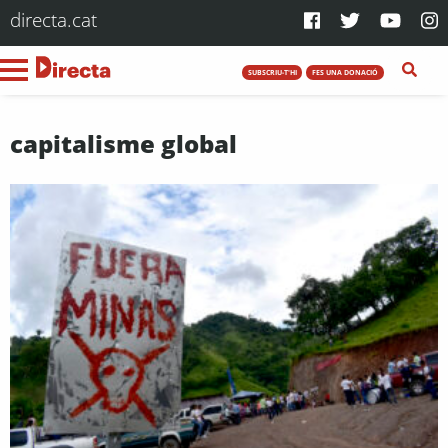
directa.cat
SUBSCRIU-T'HI
FES UNA DONACIÓ
capitalisme global