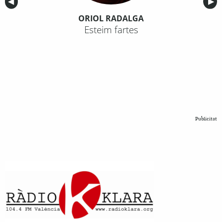
Anterior
◀︎
Sig
▶︎
ORIOL RADALGA
Esteim fartes
Publicitat