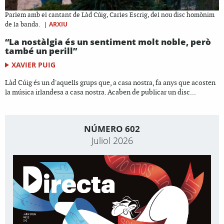
Parlem amb el cantant de Làd Cúig, Carles Escrig, del nou disc homònim
|
ARXIU
de la banda.
“La nostàlgia és un sentiment molt noble, però
també un perill”
XAVIER PUIG
Làd Cúig és un d'aquells grups que, a casa nostra, fa anys que acosten
la música irlandesa a casa nostra. Acaben de publicar un disc...
NÚMERO 602
Juliol 2026