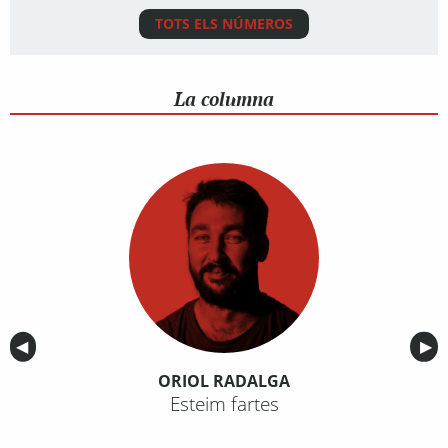
TOTS ELS NÚMEROS
La columna
Anterior
◀︎
Sig
▶︎
ORIOL RADALGA
Esteim fartes