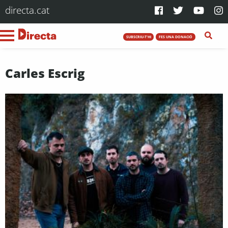
directa.cat
SUBSCRIU-T'HI
FES UNA DONACIÓ
Carles Escrig