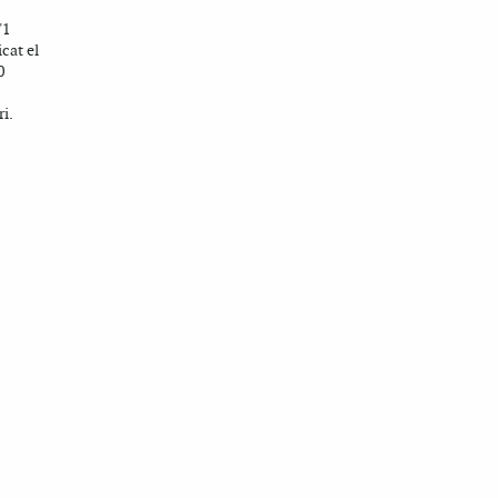
'1
icat el
0
i.