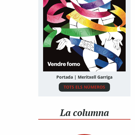
Portada | Meritxell Garriga
TOTS ELS NÚMEROS
La columna