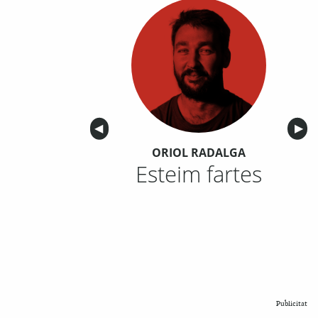
Anterior
◀︎
Sigu
▶︎
ORIOL RADALGA
Esteim fartes
Publicitat