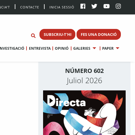
CIA’T
CONTACTE
INICIA SESSIÓ
SUBSCRIU-T'HI
FES UNA DONACIÓ
INVESTIGACIÓ
ENTREVISTA
OPINIÓ
GALERIES
PAPER
NÚMERO 602
Juliol 2026