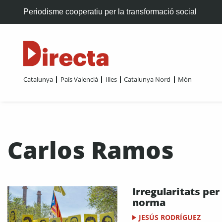
Periodisme cooperatiu per la transformació social
Catalunya
País Valencià
Illes
Catalunya Nord
Món
Carlos Ramos
Irregularitats per
norma
JESÚS RODRÍGUEZ