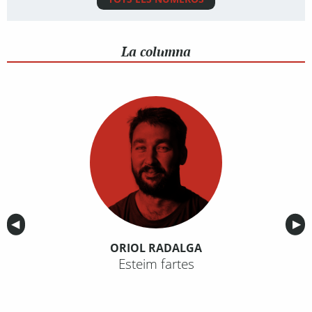
La columna
Anterior
◀︎
Sig
▶︎
ORIOL RADALGA
Esteim fartes