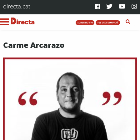
directa.cat
SUBSCRIU-T'HI
FES UNA DONACIÓ
Carme Arcarazo