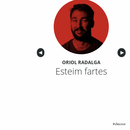
Anterior
◀︎
Sigu
▶︎
ORIOL RADALGA
Esteim fartes
Publicitat