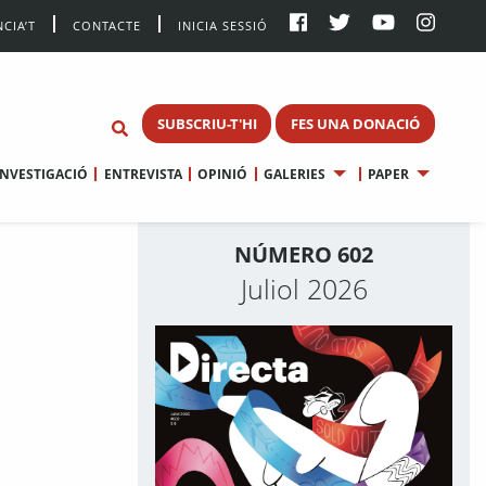
CIA’T
CONTACTE
INICIA SESSIÓ
SUBSCRIU-T'HI
FES UNA DONACIÓ
INVESTIGACIÓ
ENTREVISTA
OPINIÓ
GALERIES
PAPER
NÚMERO 602
Juliol 2026