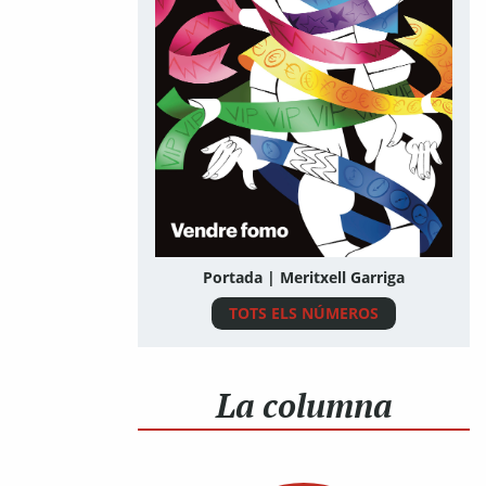
Portada | Meritxell Garriga
TOTS ELS NÚMEROS
La columna