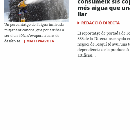
consumeix sis co
més aigua que un
llar
REDACCIÓ DIRECTA
Un percentatge de l'aigua innivada
mitjanant canons, que pot arribar a
El reportatge de portada de l'
ser d'un 40%, s’evapora abans de
583 de la 'Directa' assenyala 
|
MATTI PAAVOLA
desfer-se.
negoci de l'esquí té avui una t
dependència de la producció
artificial...