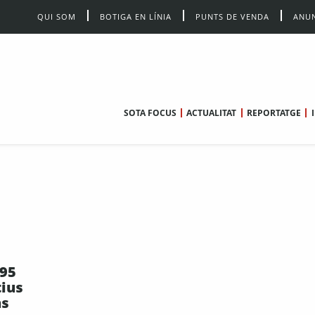
QUI SOM
BOTIGA EN LÍNIA
PUNTS DE VENDA
ANUN
SOTA FOCUS
ACTUALITAT
REPORTATGE
295
tius
ns