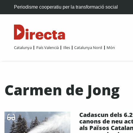
Periodisme cooperatiu per la transformació social
Catalunya
País Valencià
Illes
Catalunya Nord
Món
Carmen de Jong
Cadascun dels 6.
canons de neu ac
als Països Catala