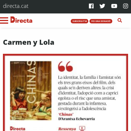
directa.cat
SUBSCRIU-T'HI
FES UNA DONACIÓ
Carmen y Lola