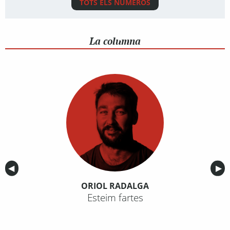
TOTS ELS NÚMEROS
La columna
Anterior
◀︎
Sig
▶︎
ORIOL RADALGA
Esteim fartes