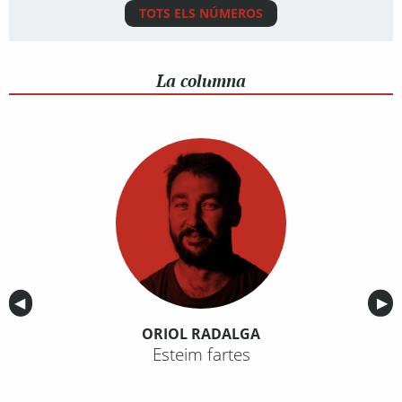
TOTS ELS NÚMEROS
La columna
Anterior
◀︎
Sig
▶︎
ORIOL RADALGA
Esteim fartes