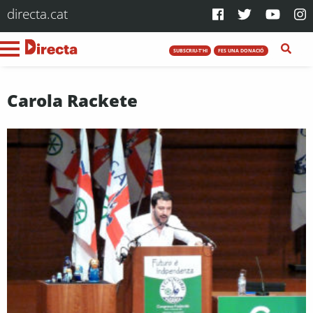
directa.cat
SUBSCRIU-T'HI
FES UNA DONACIÓ
Carola Rackete