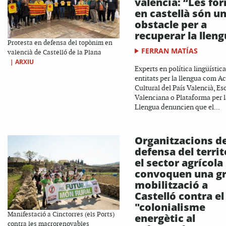
valencià: “Les fo
en castellà són u
obstacle per a
recuperar la llen
Protesta en defensa del topònim en
FERRAN MATÍAS
valencià de Castelló de la Plana
|
ARXIU
Experts en política lingüística
entitats per la llengua com A
Cultural del País Valencià, Es
Valenciana o Plataforma per l
Llengua denuncien que el...
Organitzacions d
defensa del territo
el sector agrícola
convoquen una g
mobilització a
Castelló contra el
"colonialisme
Manifestació a Cinctorres (els Ports)
energètic al
contra les macrorenovables