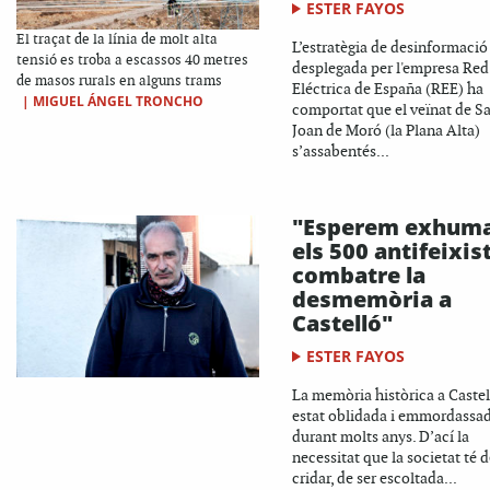
ESTER FAYOS
El traçat de la línia de molt alta
L’estratègia de desinformació
tensió es troba a escassos 40 metres
desplegada per l'empresa Red
de masos rurals en alguns trams
Eléctrica de España (REE) ha
|
MIGUEL ÁNGEL TRONCHO
comportat que el veïnat de S
Joan de Moró (la Plana Alta)
s’assabentés...
"Esperem exhum
els 500 antifeixist
combatre la
desmemòria a
Castelló"
ESTER FAYOS
La memòria històrica a Castel
estat oblidada i emmordassa
durant molts anys. D’ací la
necessitat que la societat té 
cridar, de ser escoltada...