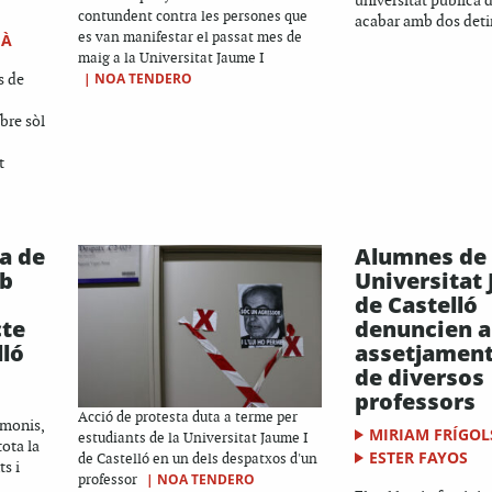
universitat pública 
contundent contra les persones que
acabar amb dos detin
IÀ
es van manifestar el passat mes de
maig a la Universitat Jaume I
s de
|
NOA TENDERO
bre sòl
t
ca de
Alumnes de 
mb
Universitat 
de Castelló
cte
denuncien a
lló
assetjament
de diversos
professors
Acció de protesta duta a terme per
imonis,
MIRIAM FRÍGOL
estudiants de la Universitat Jaume I
ota la
ESTER FAYOS
de Castelló en un dels despatxos d'un
ts i
|
NOA TENDERO
professor