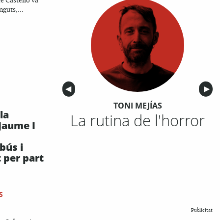
de Castelló va
guts,...
Anterior
◀︎
Sigu
▶︎
TONI MEJÍAS
la
La rutina de l'horror
Jaume I
bús i
 per part
S
Publicitat