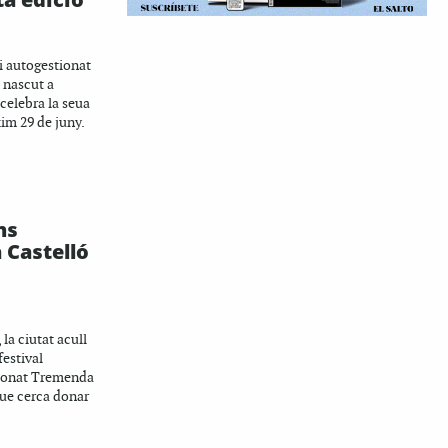
 i autogestionat
 nascut a
 celebra la seua
xim 29 de juny.
ns
 Castelló
 la ciutat acull
festival
tionat Tremenda
que cerca donar