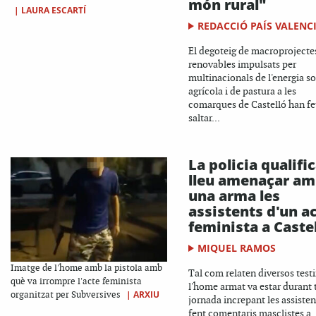
món rural"
|
LAURA ESCARTÍ
REDACCIÓ PAÍS VALENC
El degoteig de macroprojecte
renovables impulsats per
multinacionals de l'energia so
agrícola i de pastura a les
comarques de Castelló han fe
saltar...
La policia qualifi
lleu amenaçar a
una arma les
assistents d'un a
feminista a Caste
MIQUEL RAMOS
Imatge de l'home amb la pistola amb
Tal com relaten diversos test
què va irrompre l'acte feminista
l'home armat va estar durant t
|
ARXIU
organitzat per Subversives
jornada increpant les assisten
fent comentaris masclistes a