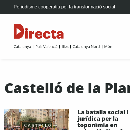
Periodisme cooperatiu per la transformació social
Catalunya
País Valencià
Illes
Catalunya Nord
Món
Castelló de la Pl
La batalla social i
jurídica per la
toponímia en