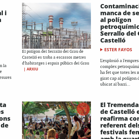
Contaminaci
l i
manca de se
a
al polígon
petroquímic
Serrallo del
Castelló
ESTER FAYOS
El polígon del Serrallo del Grau de
Castelló es troba a escassos metres
L'explosió a l'empre
d'habitatges i espais públics del Grau
n la
complex petroquími
|
ARXIU
de
ha fet que totes les
esures
girat cap al polígon d
ubicat al barri...
lta
El Tremenda
es
de Castelló 
ions
reafirma co
 de
referent del
festivals fe
amb la quar