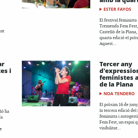
ESTER FAYOS
El festival feminista
Tremenda Fem Fest,
ant
Castelló de la Plana,
quarta edició el prò
Aquest...
ar
Tercer any
es i
d'expressio
feministes a
de la Plana
NOA TENDERO
El pròxim 16 de juny,
la tercera edició del 
ló ha
feminista i autoges
da
Fem Fest, un espai 
visibilitat...
de