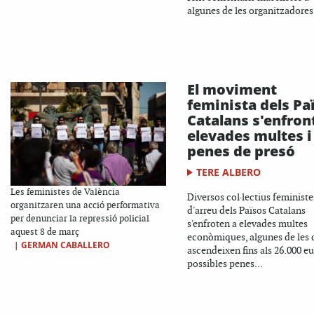
algunes de les organitzadores.
El moviment
feminista dels Pa
Catalans s'enfron
elevades multes i
penes de presó
TERE ALBERO
Les feministes de València
Diversos col·lectius feministe
organitzaren una acció performativa
d'arreu dels Països Catalans
per denunciar la repressió policial
s'enfroten a elevades multes
aquest 8 de març
econòmiques, algunes de les 
|
GERMAN CABALLERO
ascendeixen fins als 26.000 eu
possibles penes...