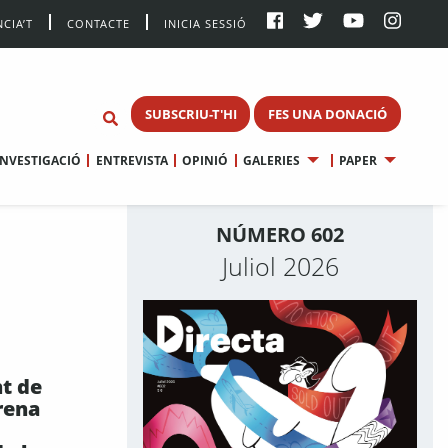
CIA’T
CONTACTE
INICIA SESSIÓ
SUBSCRIU-T'HI
FES UNA DONACIÓ
INVESTIGACIÓ
ENTREVISTA
OPINIÓ
GALERIES
PAPER
NÚMERO 602
Juliol 2026
t de
rena