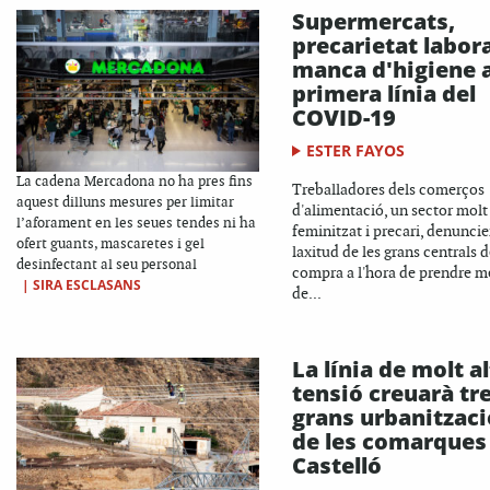
Supermercats,
precarietat labora
manca d'higiene 
primera línia del
COVID-19
ESTER FAYOS
La cadena Mercadona no ha pres fins
Treballadores dels comerços
aquest dilluns mesures per limitar
d'alimentació, un sector molt
l’aforament en les seues tendes ni ha
feminitzat i precari, denuncie
ofert guants, mascaretes i gel
laxitud de les grans centrals 
desinfectant al seu personal
compra a l'hora de prendre m
|
SIRA ESCLASANS
de...
La línia de molt a
tensió creuarà tr
grans urbanitzac
de les comarques
Castelló