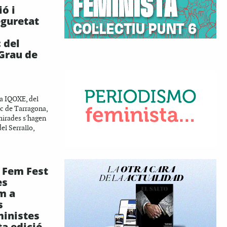
ó i
guretat
 del
 Grau de
sa IQOXE, del
c de Tarragona,
 mirades s'hagen
el Serrallo,
 Fem Fest
es
m a
s
ministes
ta edició