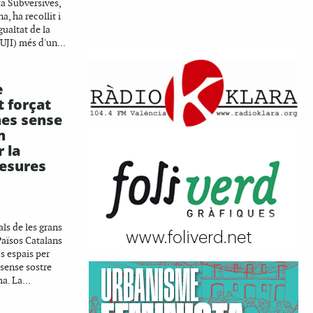
ta Subversives,
a, ha recollit i
gualtat de la
UJI) més d'un...
e
 forçat
nes sense
n
r la
esures
ls de les grans
Països Catalans
s espais per
 sense sostre
a. La...