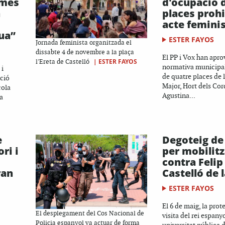
rmes
d'ocupació d
n
places proh
acte femini
gua”
ESTER FAYOS
Jornada feminista organitzada el
dissabte 4 de novembre a la plaça
El PP i Vox han apro
|
ESTER FAYOS
l'Ereta de Castelló
normativa municipal
 i
de quatre places de l
cció
Major, Hort dels Cor
cola
Agustina...
a
e
Degoteig de
ri i
per mobilitz
contra Felip
ran
Castelló de 
ESTER FAYOS
El 6 de maig, la prot
El desplegament del Cos Nacional de
visita del rei espanyo
Policia espanyol va actuar de forma