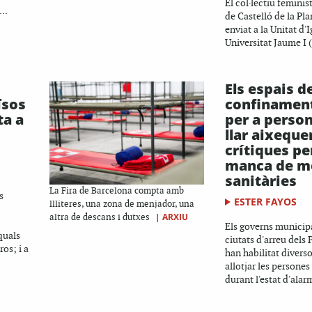
El col·lectiu feminis
..
de Castelló de la Plan
enviat a la Unitat d'I
Universitat Jaume I (
Els espais d
ïsos
confinament
ta a
per a perso
llar aixeque
crítiques pe
manca de m
sanitàries
La Fira de Barcelona compta amb
s
ESTER FAYOS
llliteres, una zona de menjador, una
|
ARXIU
altra de descans i dutxes
Els governs municipa
quals
ciutats d'arreu dels 
ros; i a
han habilitat diverso
allotjar les persones
durant l'estat d'alarm