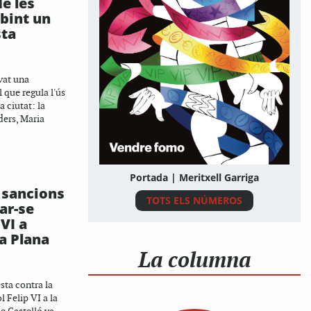
e les
ibint un
sta
vat una
 que regula l'ús
a ciutat: la
ders, Maria
Portada | Meritxell Garriga
 sancions
TOTS ELS NÚMEROS
ar-se
 VI a
la Plana
La columna
esta contra la
l Felip VI a la