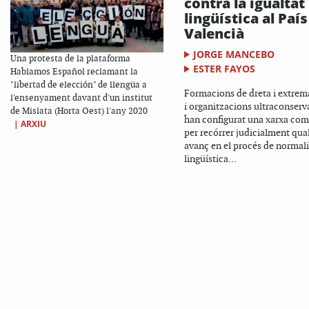
contra la igualtat
lingüística al País
Valencià
JORGE MANCEBO
Una protesta de la plataforma
ESTER FAYOS
Hablamos Español reclamant la
"libertad de elección" de llengüa a
Formacions de dreta i extrem
l'ensenyament davant d'un institut
i organitzacions ultraconser
de Mislata (Horta Oest) l'any 2020
han configurat una xarxa co
|
ARXIU
per recórrer judicialment qua
avanç en el procés de normal
lingüística...