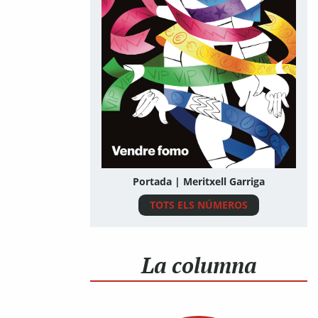
Portada | Meritxell Garriga
TOTS ELS NÚMEROS
La columna