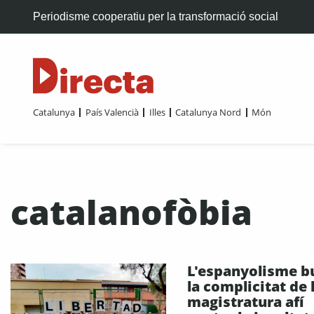
Periodisme cooperatiu per la transformació social
Catalunya
País Valencià
Illes
Catalunya Nord
Món
catalanofòbia
L'espanyolisme b
la complicitat de 
magistratura afí