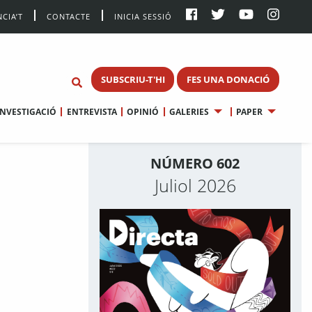
CIA’T
CONTACTE
INICIA SESSIÓ
SUBSCRIU-T'HI
FES UNA DONACIÓ
INVESTIGACIÓ
ENTREVISTA
OPINIÓ
GALERIES
PAPER
NÚMERO 602
Juliol 2026