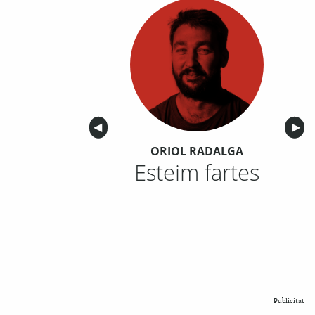
Anterior
◀︎
Sigu
▶︎
ORIOL RADALGA
Esteim fartes
Publicitat