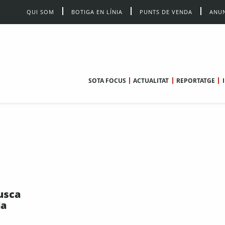
QUI SOM
BOTIGA EN LÍNIA
PUNTS DE VENDA
ANUN
SOTA FOCUS
ACTUALITAT
REPORTATGE
usca
la