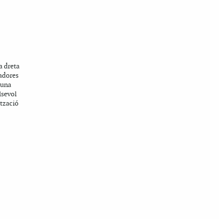
a dreta
vadores
muna
lsevol
ització