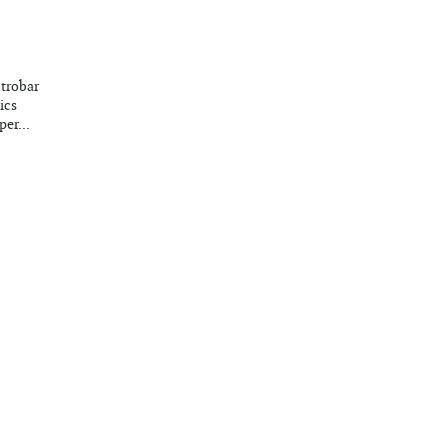
 trobar
ics
er...