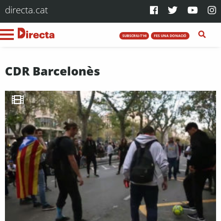
directa.cat
SUBSCRIU-T'HI
FES UNA DONACIÓ
CDR Barcelonès