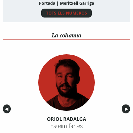
Portada | Meritxell Garriga
TOTS ELS NÚMEROS
La columna
Anterior
◀︎
Sig
▶︎
ORIOL RADALGA
Esteim fartes