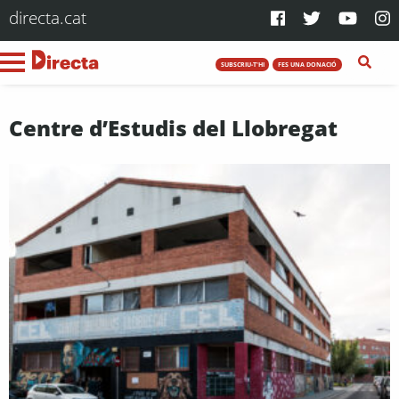
directa.cat
SUBSCRIU-T'HI
FES UNA DONACIÓ
Centre d’Estudis del Llobregat