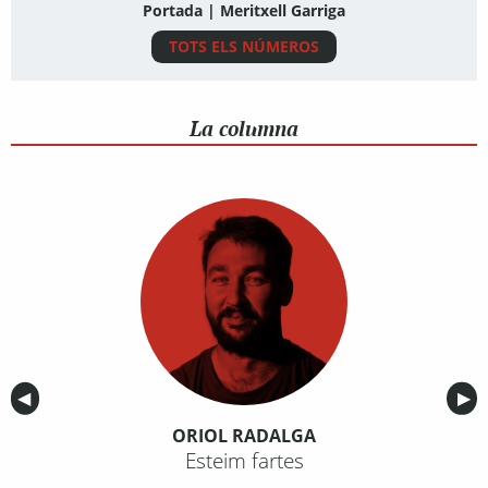
Portada | Meritxell Garriga
TOTS ELS NÚMEROS
La columna
Anterior
◀︎
Sig
▶︎
ORIOL RADALGA
Esteim fartes