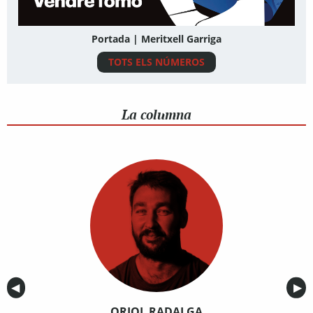
Portada | Meritxell Garriga
TOTS ELS NÚMEROS
La columna
Anterior
◀︎
Sig
▶︎
ORIOL RADALGA