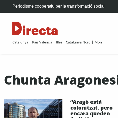
Periodisme cooperatiu per la transformació social
Catalunya
País Valencià
Illes
Catalunya Nord
Món
Chunta Aragones
“Aragó està
colonitzat, però
encara queden