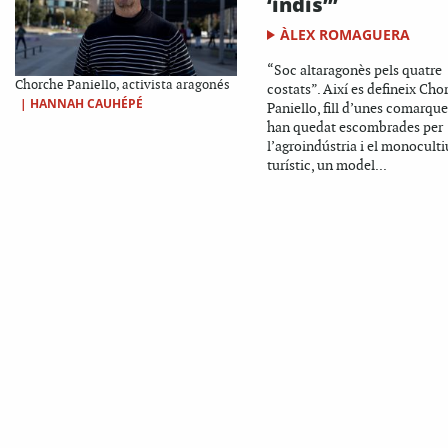
‘indis’”
ÀLEX ROMAGUERA
“Soc altaragonès pels quatre
Chorche Paniello, activista aragonés
costats”. Així es defineix Cho
|
HANNAH CAUHÉPÉ
Paniello, fill d’unes comarqu
han quedat escombrades per
l’agroindústria i el monoculti
turístic, un model...