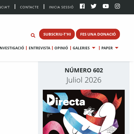
CIA’T
CONTACTE
INICIA SESSIÓ
SUBSCRIU-T'HI
FES UNA DONACIÓ
INVESTIGACIÓ
ENTREVISTA
OPINIÓ
GALERIES
PAPER
NÚMERO 602
Juliol 2026