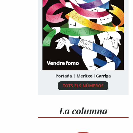
Portada | Meritxell Garriga
TOTS ELS NÚMEROS
La columna