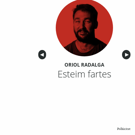
Anterior
◀︎
Sigu
▶︎
ORIOL RADALGA
Esteim fartes
Publicitat