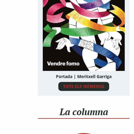
Portada | Meritxell Garriga
TOTS ELS NÚMEROS
La columna