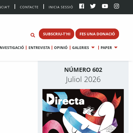
CIA’T
CONTACTE
INICIA SESSIÓ
SUBSCRIU-T'HI
FES UNA DONACIÓ
INVESTIGACIÓ
ENTREVISTA
OPINIÓ
GALERIES
PAPER
NÚMERO 602
Juliol 2026