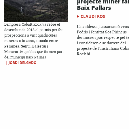
projecte miner fal
Baix Pallars
CLAUDI ROS
L'empresa Cobalt Rock va rebre el
L'alcaldessa, l'associació veïn
desembre de 2018 el permís per fer
Pedrís i l'entitat Sos Pirineus
prospeccions a vint quadrícules
denuncien poc respecte pel te
mineres a la zona, situada entre
i consideren que darrere del
Peramea, Sellui, Balestui i
projecte de l'australiana Coba
Montcortès, pobles que formen part
Rock hi...
del municipi Baix Pallars
|
JORDI DELGADO