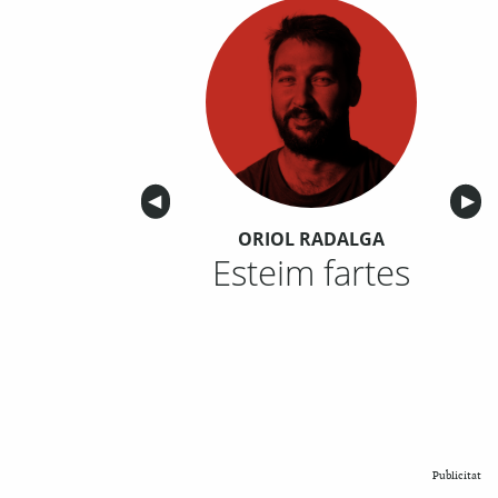
Anterior
◀︎
Sigu
▶︎
ORIOL RADALGA
Esteim fartes
Publicitat