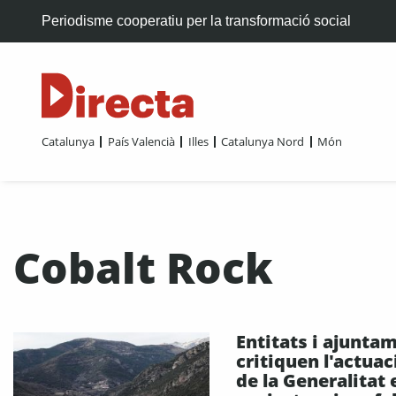
Periodisme cooperatiu per la transformació social
Catalunya
País Valencià
Illes
Catalunya Nord
Món
Cobalt Rock
Entitats i ajunta
critiquen l'actuac
de la Generalitat 