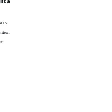
lit a
al Lo
rritori
lt