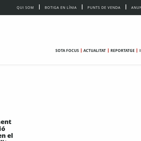
QUI SOM
BOTIGA EN LÍNIA
PUNTS DE VENDA
ANUN
SOTA FOCUS
ACTUALITAT
REPORTATGE
ment
ió
en el