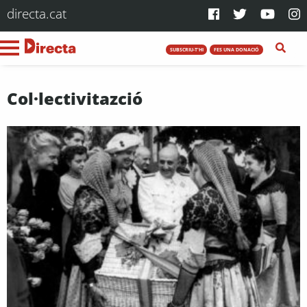
directa.cat
SUBSCRIU-T'HI
FES UNA DONACIÓ
Col·lectivitazció