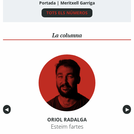
Portada | Meritxell Garriga
TOTS ELS NÚMEROS
La columna
Anterior
◀︎
Sig
▶︎
ORIOL RADALGA
Esteim fartes