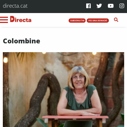
directa.cat
SUBSCRIU-T'HI
FES UNA DONACIÓ
Colombine