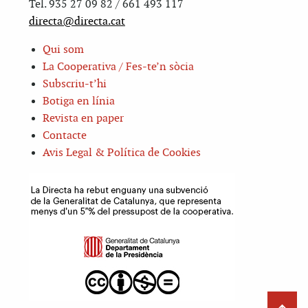
Tel. 935 27 09 82 / 661 493 117
directa@directa.cat
Qui som
La Cooperativa / Fes-te’n sòcia
Subscriu-t’hi
Botiga en línia
Revista en paper
Contacte
Avis Legal & Política de Cookies