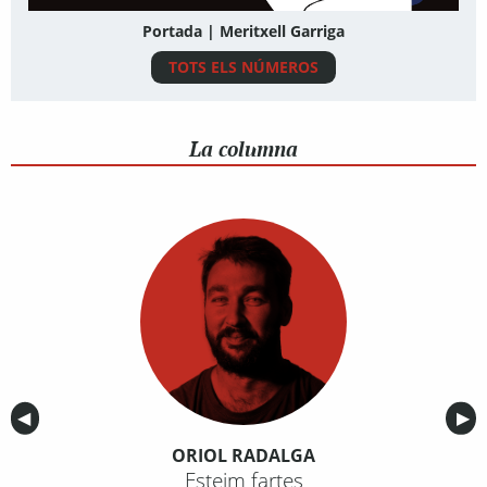
Portada | Meritxell Garriga
TOTS ELS NÚMEROS
La columna
Anterior
◀︎
Sig
▶︎
ORIOL RADALGA
Esteim fartes