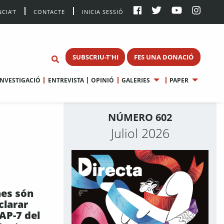
CIA’T
CONTACTE
INICIA SESSIÓ
SUBSCRIU-T'HI
FES UNA DONACIÓ
INVESTIGACIÓ
ENTREVISTA
OPINIÓ
GALERIES
PAPER
NÚMERO 602
Juliol 2026
es són
clarar
’AP-7 del