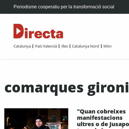
Periodisme cooperatiu per la transformació social
Catalunya
País Valencià
Illes
Catalunya Nord
Món
comarques giron
"Quan cobreixes
manifestacions
ultres o de Jusapo