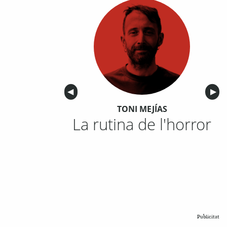
Anterior
◀︎
Sigu
▶︎
TONI MEJÍAS
La rutina de l'horror
Publicitat