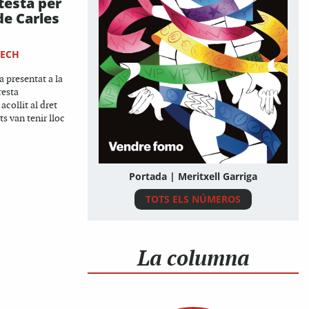
testa per
de Carles
NECH
a presentat a la
resta
acollit al dret
ts van tenir lloc
Portada | Meritxell Garriga
TOTS ELS NÚMEROS
La columna