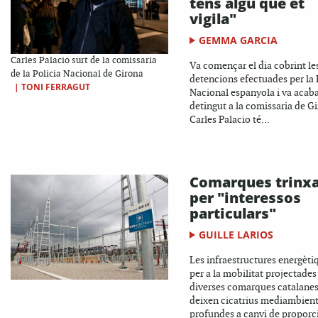
tens algú que et
vigila"
GEMMA GARCIA
Carles Palacio surt de la comissaria
Va començar el dia cobrint le
de la Policia Nacional de Girona
detencions efectuades per la 
|
TONI FERRAGUT
Nacional espanyola i va acaba
detingut a la comissaria de Gi
Carles Palacio té...
Comarques trinx
per "interessos
particulars"
GUILLE LARIOS
Les infraestructures energètiq
per a la mobilitat projectades
diverses comarques catalane
deixen cicatrius mediambient
profundes a canvi de proporc