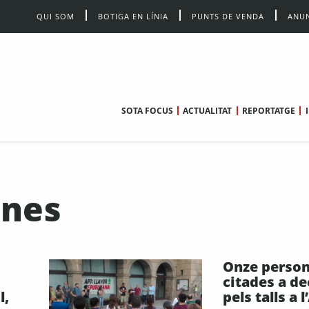
QUI SOM
BOTIGA EN LÍNIA
PUNTS DE VENDA
ANUN
SOTA FOCUS
ACTUALITAT
REPORTATGE
ines
Onze person
citades a de
l,
pels talls a l