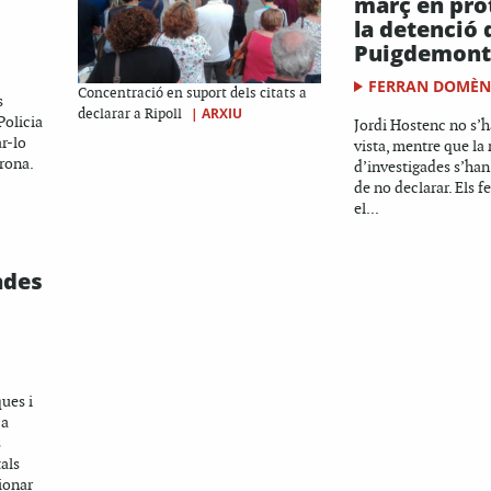
març en pro
la detenció 
Puigdemont
FERRAN DOMÈ
Concentració en suport dels citats a
s
|
ARXIU
declarar a Ripoll
Policia
Jordi Hostenc no s’h
r-lo
vista, mentre que la 
rona.
d’investigades s’han 
de no declarar. Els fe
el...
ades
ues i
 a
s
als
ionar