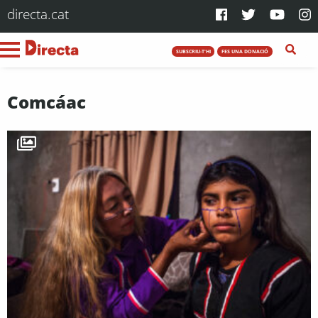
directa.cat
SUBSCRIU-T'HI
FES UNA DONACIÓ
Comcáac