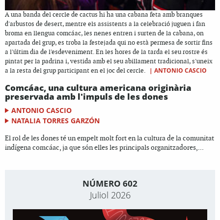
A una banda del cercle de cactus hi ha una cabana feta amb branques
d'arbustos de desert, mentre els assistents a la celebració juguen i fan
broma en llengua comcáac, les nenes entren i surten de la cabana, on
apartada del grup, es troba la festejada qui no està permesa de sortir fins
a l'últim dia de l'esdeveniment. En les hores de la tarda el seu rostre és
pintat per la padrina i, vestida amb el seu abillament tradicional, s'uneix
|
ANTONIO CASCIO
a la resta del grup participant en el joc del cercle.
Comcáac, una cultura americana originària
preservada amb l'impuls de les dones
ANTONIO CASCIO
NATALIA TORRES GARZÓN
El rol de les dones té un empelt molt fort en la cultura de la comunitat
indígena comcáac, ja que són elles les principals organitzadores,...
NÚMERO 602
Juliol 2026