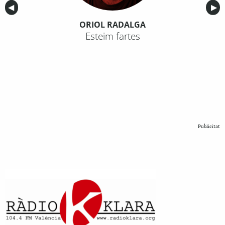
Anterior
◀︎
Sig
▶︎
ORIOL RADALGA
Esteim fartes
Publicitat