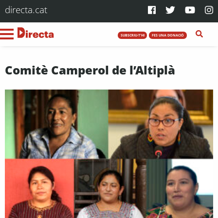
directa.cat
SUBSCRIU-T'HI
FES UNA DONACIÓ
Comitè Camperol de l’Altiplà