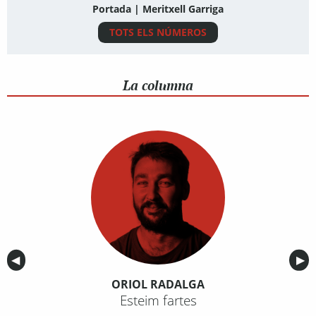
Portada | Meritxell Garriga
TOTS ELS NÚMEROS
La columna
Anterior
◀︎
Sig
▶︎
ORIOL RADALGA
Esteim fartes