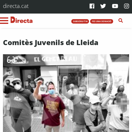
directa.cat
SUBSCRIU-T'HI
FES UNA DONACIÓ
Comitès Juvenils de Lleida