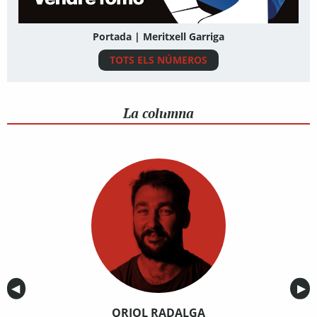
Portada | Meritxell Garriga
TOTS ELS NÚMEROS
La columna
Anterior
◀︎
Sig
▶︎
ORIOL RADALGA