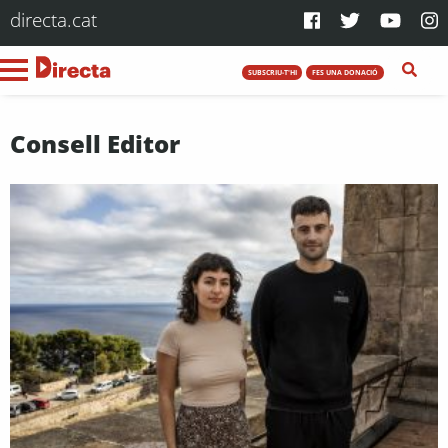
directa.cat
SUBSCRIU-T'HI
FES UNA DONACIÓ
Consell Editor