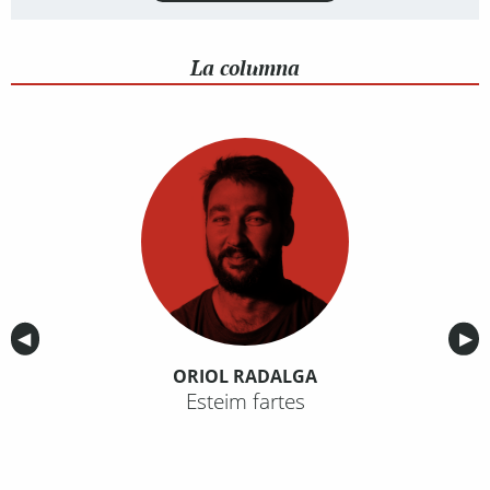
La columna
Anterior
◀︎
Sig
▶︎
ORIOL RADALGA
Esteim fartes