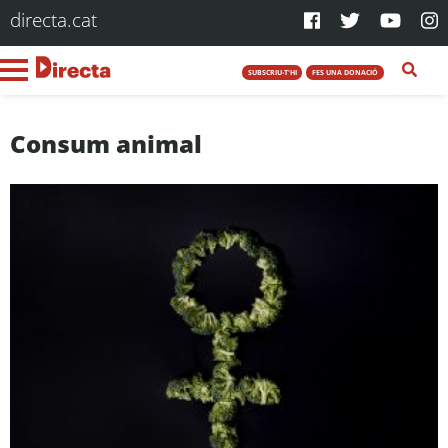
directa.cat
SUBSCRIU-T'HI
FES UNA DONACIÓ
Consum animal