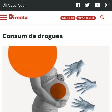
directa.cat
SUBSCRIU-T'HI
FES UNA DONACIÓ
Consum de drogues