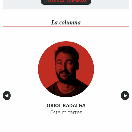
TOTS ELS NÚMEROS
La columna
Anterior
◀︎
Sig
▶︎
ORIOL RADALGA
Esteim fartes