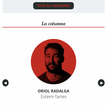
TOTS ELS NÚMEROS
La columna
Anterior
◀︎
Sig
▶︎
ORIOL RADALGA
Esteim fartes