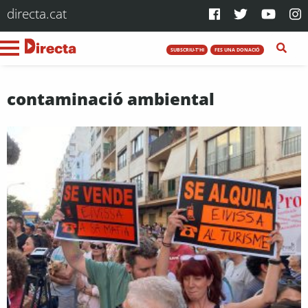
directa.cat
SUBSCRIU-T'HI
FES UNA DONACIÓ
contaminació ambiental