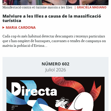
|
GRACIELA MASIANO
Manifestació contra el turisme massiu a les Illes
Malviure a les Illes a causa de la massificació
turística
MARIA CARDONA
Cada cop és més habitual detectar descampats i terrenys particulars
que s'han omplert de barraques, caravanes o tendes de campanya on
malviu la població d'Eivissa...
NÚMERO 602
Juliol 2026