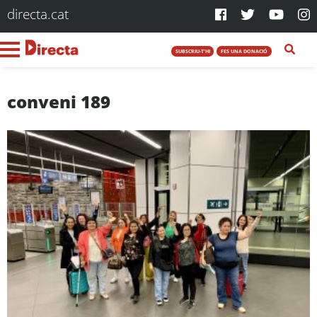
directa.cat
SUBSCRIU-T'HI
FES UNA DONACIÓ
conveni 189