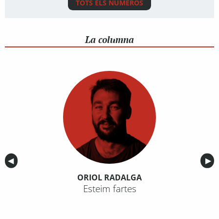
TOTS ELS NÚMEROS
La columna
Anterior
◀︎
Sig
▶︎
ORIOL RADALGA
Esteim fartes