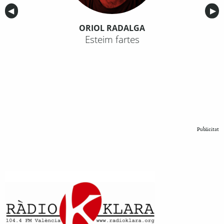
Anterior
◀︎
Sig
▶︎
ORIOL RADALGA
Esteim fartes
Publicitat