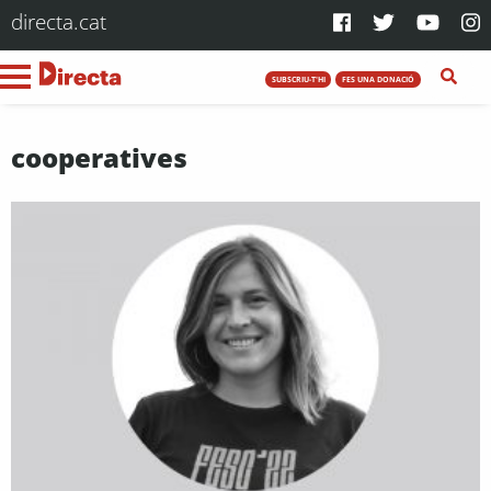
directa.cat
SUBSCRIU-T'HI
FES UNA DONACIÓ
cooperatives