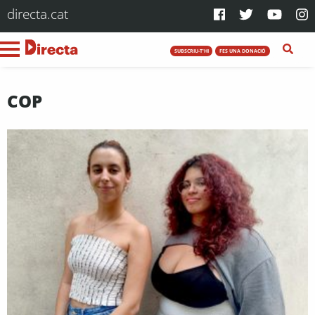
directa.cat
SUBSCRIU-T'HI
FES UNA DONACIÓ
COP