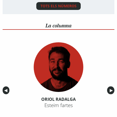
TOTS ELS NÚMEROS
La columna
Anterior
◀︎
Sig
▶︎
ORIOL RADALGA
Esteim fartes