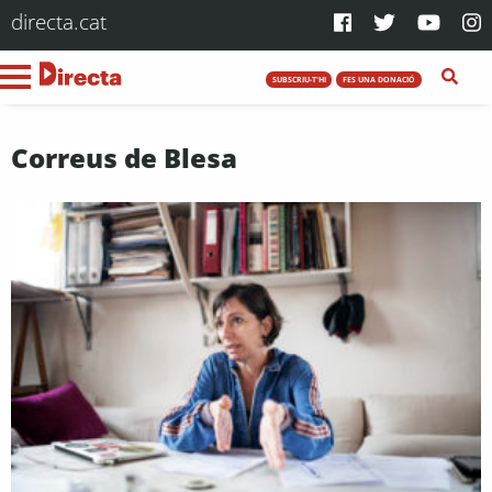
directa.cat
SUBSCRIU-T'HI
FES UNA DONACIÓ
Correus de Blesa