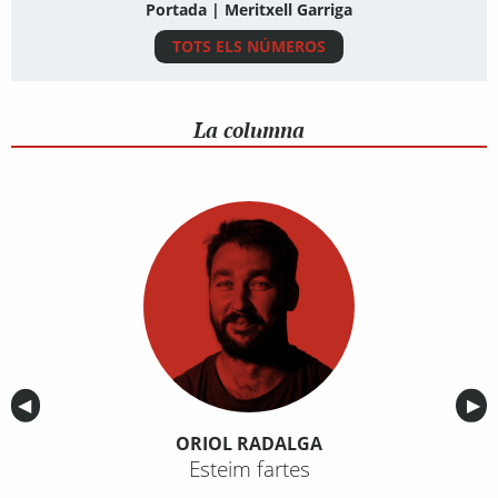
Portada | Meritxell Garriga
TOTS ELS NÚMEROS
La columna
Anterior
◀︎
Sig
▶︎
ORIOL RADALGA
Esteim fartes