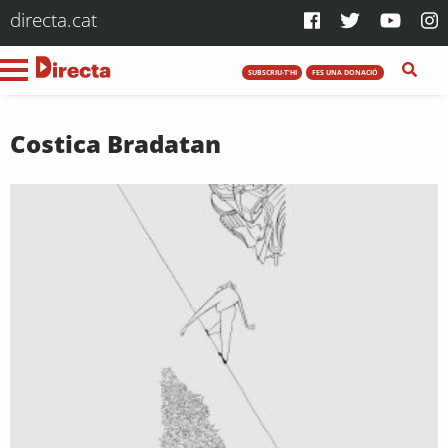
directa.cat
SUBSCRIU-T'HI
FES UNA DONACIÓ
Costica Bradatan