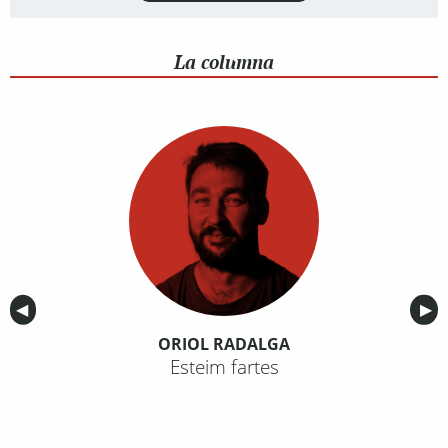
La columna
Anterior
◀︎
Sig
▶︎
ORIOL RADALGA
Esteim fartes