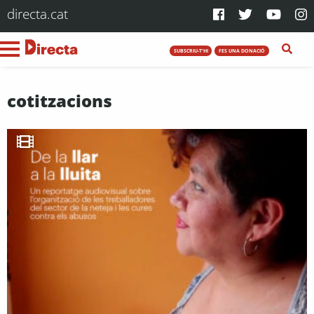
directa.cat
SUBSCRIU-T'HI
FES UNA DONACIÓ
cotitzacions