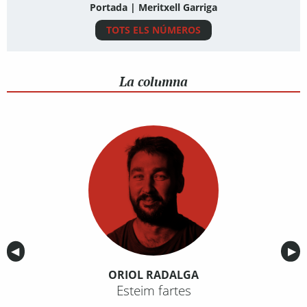
Portada | Meritxell Garriga
TOTS ELS NÚMEROS
La columna
Anterior
◀︎
Sig
▶︎
ORIOL RADALGA
Esteim fartes