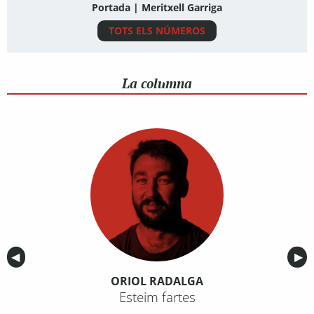
Portada | Meritxell Garriga
TOTS ELS NÚMEROS
La columna
Anterior
◀︎
Sig
▶︎
ORIOL RADALGA
Esteim fartes