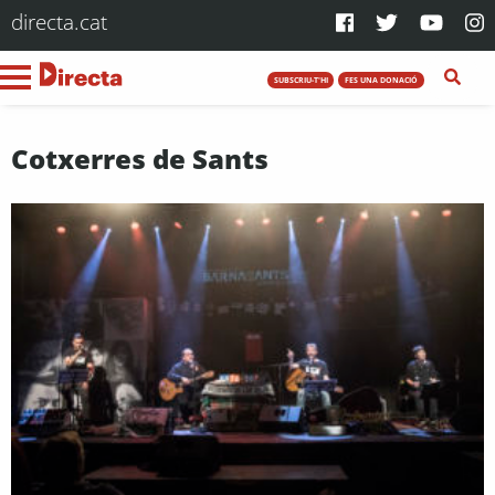
directa.cat
SUBSCRIU-T'HI
FES UNA DONACIÓ
Cotxerres de Sants