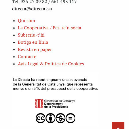
Tel. 935 27 09 82 / 661 493 117
directa@directa.cat
Qui som
La Cooperativa / Fes-te’n sòcia
Subscriu-t’hi
Botiga en línia
Revista en paper
Contacte
Avis Legal & Política de Cookies