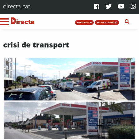
directa.cat
SUBSCRIU-T'HI
FES UNA DONACIÓ
crisi de transport