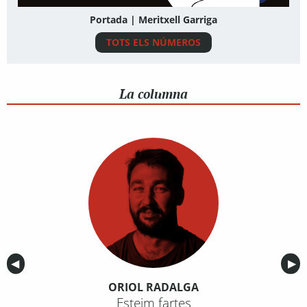
Portada | Meritxell Garriga
TOTS ELS NÚMEROS
La columna
Anterior
◀︎
Sig
▶︎
ORIOL RADALGA
Esteim fartes