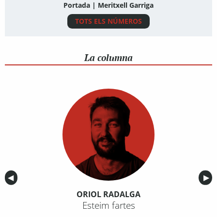
Portada | Meritxell Garriga
TOTS ELS NÚMEROS
La columna
Anterior
◀︎
Sig
▶︎
ORIOL RADALGA
Esteim fartes