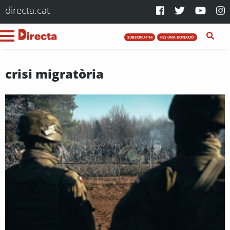
directa.cat
SUBSCRIU-T'HI
FES UNA DONACIÓ
crisi migratòria