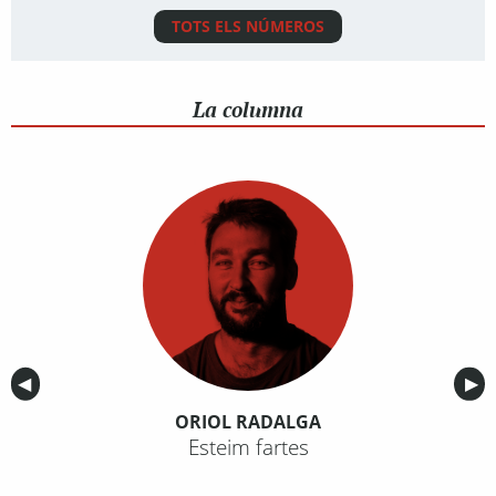
TOTS ELS NÚMEROS
La columna
Anterior
◀︎
Sig
▶︎
ORIOL RADALGA
Esteim fartes