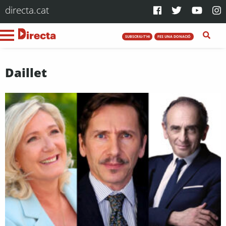
directa.cat
SUBSCRIU-T'HI
FES UNA DONACIÓ
Daillet