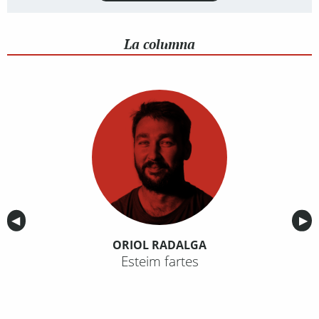
La columna
Anterior
◀︎
Sig
▶︎
ORIOL RADALGA
Esteim fartes