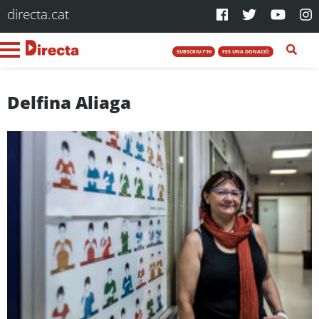
directa.cat
SUBSCRIU-T'HI
FES UNA DONACIÓ
Delfina Aliaga