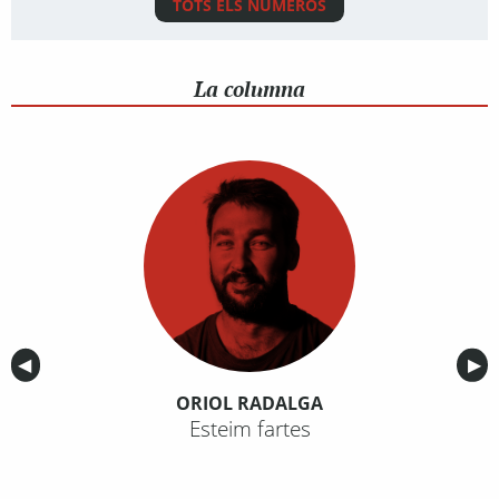
TOTS ELS NÚMEROS
La columna
Anterior
◀︎
Sig
▶︎
ORIOL RADALGA
Esteim fartes